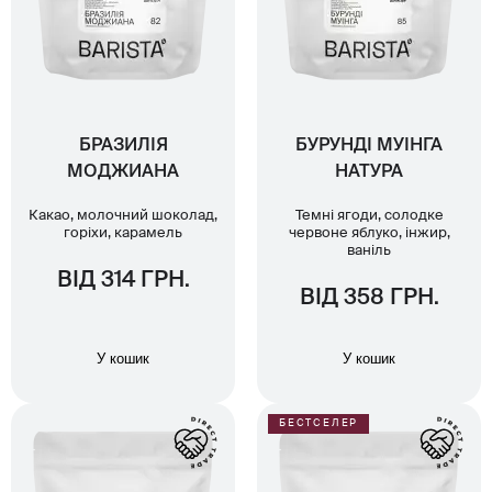
БРАЗИЛІЯ
БУРУНДІ МУІНГА
МОДЖИАНА
НАТУРА
Какао, молочний шоколад,
Темні ягоди, солодке
горіхи, карамель
червоне яблуко, інжир,
ваніль
ВІД 314 ГРН.
ВІД 358 ГРН.
У кошик
У кошик
БЕСТСЕЛЕР