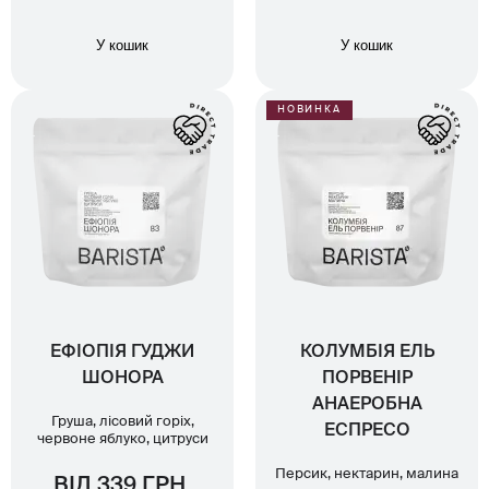
У кошик
У кошик
НОВИНКА
ЕФІОПІЯ ГУДЖИ
КОЛУМБІЯ ЕЛЬ
ШОНОРА
ПОРВЕНІР
АНАЕРОБНА
Груша, лісовий горіх,
ЕСПРЕСО
червоне яблуко, цитруси
Персик, нектарин, малина
ВІД 339 ГРН.