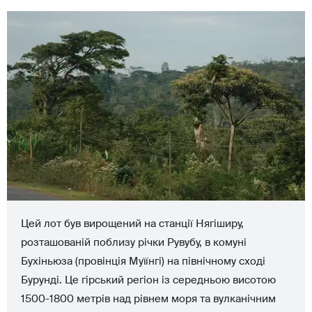
Цей лот був вирощений на станції Нягіширу,
розташованій поблизу річки Рувубу, в комуні
Бухіньюза (провінція Муїїнгі) на північному сході
Бурунді. Це гірський регіон із середньою висотою
1500-1800 метрів над рівнем моря та вулканічним