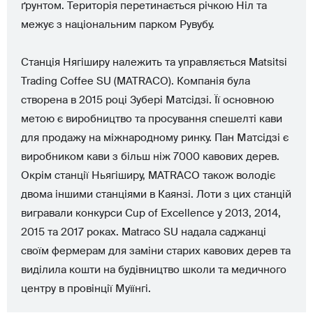
ґрунтом. Територія перетинається річкою Ніл та
межує з національним парком Рувубу.
Станція Нягіширу належить та управляється Matsitsi
Trading Coffee SU (MATRACO). Компанія була
створена в 2015 році Зубері Матсідзі. Її основною
метою є виробництво та просування спешелті кави
для продажу на міжнародному ринку. Пан Матсідзі є
виробником кави з більш ніж 7000 кавових дерев.
Окрім станції Ньягіширу, MATRACO також володіє
двома іншими станціями в Каянзі. Лоти з цих станцій
вигравали конкурси Cup of Excellence у 2013, 2014,
2015 та 2017 роках. Matraco SU надала саджанці
своїм фермерам для заміни старих кавових дерев та
виділила кошти на будівництво школи та медичного
центру в провінції Муїїнгі.