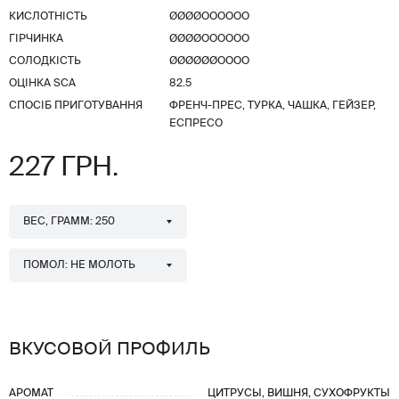
КИСЛОТНІСТЬ
ØØØØОООООО
ГІРЧИНКА
ØØØØОООООО
СОЛОДКІСТЬ
ØØØØØØОООО
ОЦІНКА SCA
82.5
СПОСІБ ПРИГОТУВАННЯ
ФРЕНЧ-ПРЕС, ТУРКА, ЧАШКА, ГЕЙЗЕР,
ЕСПРЕСО
227 ГРН.
ВЕС, ГРАММ: 250
ПОМОЛ: НЕ МОЛОТЬ
ВКУСОВОЙ ПРОФИЛЬ
АРОМАТ
ЦИТРУСЫ, ВИШНЯ, СУХОФРУКТЫ