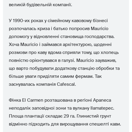
великій будівельній компанії.
У 1990-их роках у сімейному кавовому бізнесі
розпочалась криза і батько попросив Mauricio
допомогу у відновленні становища господарства.
Хоча Mauricio і займався архітектурою, щоденні
розмови про каву вдома сприяли тому, що хлопець
повністю орієнтувався в галузі. Mauricio зауважив,
що варто побудувати додаткову станцію обробки та
більше уваги приділяти самим фермам. Так
заснувалась компанія Cafescal.
Фінка El Carmen розташована в регіоні Apaneca
неподалік заповідної зони та вулкану Ilamatepec.
Площа плантації складає 29 га. Глинистий грунт
відмінно підходить для вирощування спешелті кави.