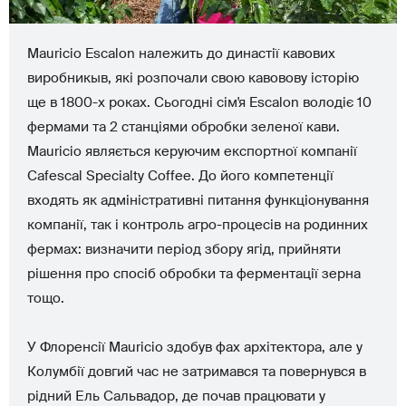
Mauricio Escalon належить до династії кавових
виробникыв, які розпочали свою кавовову історію
ще в 1800-х роках. Сьогодні сім'я Escalon володіє 10
фермами та 2 станціями обробки зеленої кави.
Mauricio являється керуючим експортної компанії
Cafescal Specialty Coffee. До його компетенції
входять як адміністративні питання функціонування
компанії, так і контроль агро-процесів на родинних
фермах: визначити період збору ягід, прийняти
рішення про спосіб обробки та ферментації зерна
тощо.
У Флоренсії Mauricio здобув фах архітектора, але у
Колумбії довгий час не затримався та повернувся в
рідний Ель Сальвадор, де почав працювати у