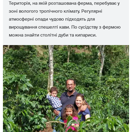
Територія, на якій розташована ферма, перебуває у
зоні вологого тропічного клімату. Регулярні
атмосферні опади чудово підходять для
вирощування спешелті кави. По сусідству з фермою
можна знайти столітні дуби та кипариси.