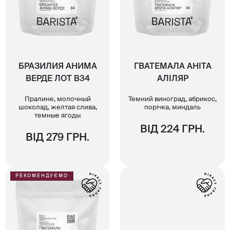
БРАЗИЛИЯ АНИМА
ГВАТЕМАЛА АНІТА
ВЕРДЕ ЛОТ B34
АЛІЛЯР
Пралине, молочный
Темний виноград, абрикос,
шоколад, желтая слива,
порічка, миндаль
темные ягоды
ВІД 224 ГРН.
ВІД 279 ГРН.
РЕКОМЕНДУЄМО