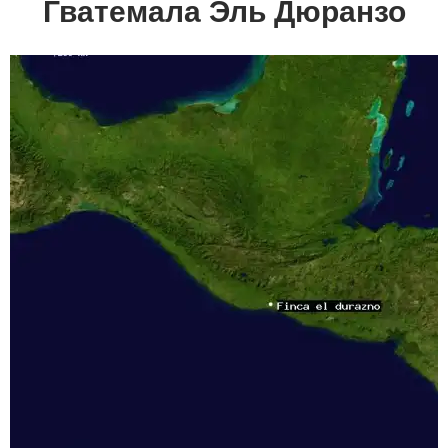
Гватемала Эль Дюранзо