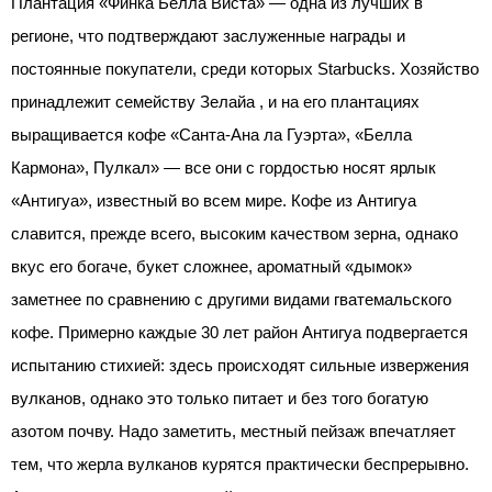
Плантация «Финка Белла Виста» — одна из лучших в
регионе, что подтверждают заслуженные награды и
постоянные покупатели, среди которых Starbucks. Хозяйство
принадлежит семейству Зелайа , и на его плантациях
выращивается кофе «Санта-Ана ла Гуэрта», «Белла
Кармона», Пулкал» — все они с гордостью носят ярлык
«Антигуа», известный во всем мире. Кофе из Антигуа
славится, прежде всего, высоким качеством зерна, однако
вкус его богаче, букет сложнее, ароматный «дымок»
заметнее по сравнению с другими видами гватемальского
кофе. Примерно каждые 30 лет район Антигуа подвергается
испытанию стихией: здесь происходят сильные извержения
вулканов, однако это только питает и без того богатую
азотом почву. Надо заметить, местный пейзаж впечатляет
тем, что жерла вулканов курятся практически беспрерывно.