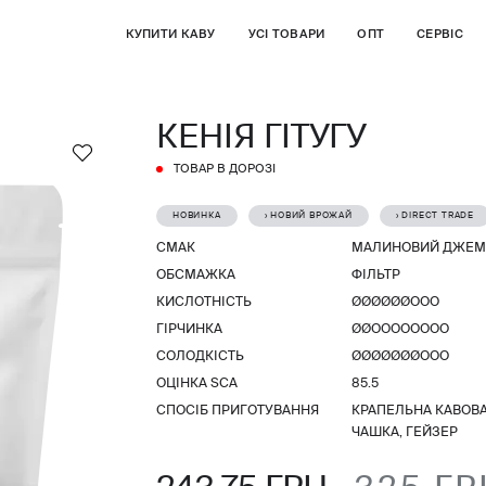
КУПИТИ КАВУ
УСІ ТОВАРИ
ОПТ
СЕРВІС
КЕНІЯ ГІТУГУ
ТОВАР В ДОРОЗІ
НОВИНКА
› НОВИЙ ВРОЖАЙ
› DIRECT TRADE
СМАК
МАЛИНОВИЙ ДЖЕМ,
ОБСМАЖКА
ФІЛЬТР
КИСЛОТНІСТЬ
ØØØØØØООО
ГІРЧИНКА
ØØОООООООО
СОЛОДКІСТЬ
ØØØØØØØООО
ОЦІНКА SCA
85.5
СПОСІБ ПРИГОТУВАННЯ
КРАПЕЛЬНА КАВОВАР
ЧАШКА, ГЕЙЗЕР