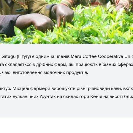
tugu (Гітугу) є одним із членів Meru Coffee Cooperative Unio
та складається з дрібних ферм, які працюють в різних сферах
 чаю, виготовлення молочних продуктів.
льтур. Місцеві фермери вирощують різні різновиди кави, включа
атих вулканічних ґрунтах на схилах гори Кенія на висоті бли