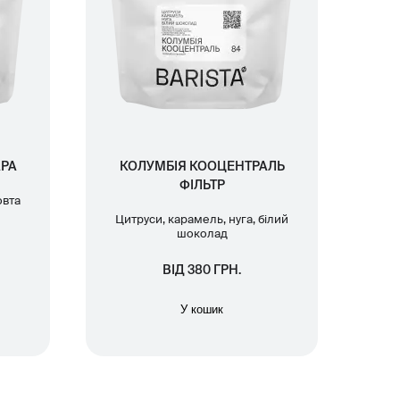
РА
КОЛУМБІЯ КООЦЕНТРАЛЬ
ФІЛЬТР
овта
Цитруси, карамель, нуга, білий
шоколад
ВІД 380 ГРН.
У кошик