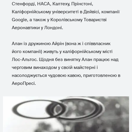
Стенфорді, НАСА, Калтеху, Прінстоні,
Каліфорнійському університеті в Дейвісі, компанії
Google, а також у Королівському Товаристві
Аеронавтики у Лондоні.
Алан із дружиною Айрін (вона ж і співвласник
його компанії) живуть у каліфорнійському місті
Лос-Альтос. Щодня без винятку Алан працює над
черговим винаходом у своїй майстерні і
насолоджується чудовою кавою, приготовленою в
АероПресі.