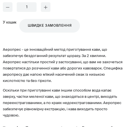
У кошик
ШВИДКЕ ЗАМОВЛЕННЯ
Аеропрес - це інноваційний метод приготування кави, що
забезпечує бездоганний результат щоразу. За 2 хвилини.
Аеропрес настільки простий у застосуванні, що вам не захочеться
повертатися до розчинної кави або дорогих кавоварок. Специфіка
аеропресу дає напою м'який насичений смак із низькою
кислотністю та без гіркоти.
Оскільки при приготуванні кави іншим способом вода капає
зверху, частки меленої кави, що знаходяться в центрі, виходять
переекстрагованими, а по краях недоекстрагованими. Аеропрес
забезпечує рівномірну екстракцію, і кава виходить просто
чудовою.