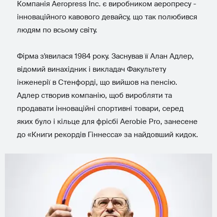
Компанія Aeropress Inc. є виробником аеропресу -
інноваційного кавового девайсу, що так полюбився
людям по всьому світу.
Фірма з'явилася 1984 року. Заснував її Алан Адлер,
відомий винахідник і викладач Факультету
інженерії в Стенфорді, що вийшов на пенсію.
Адлер створив компанію, щоб виробляти та
продавати інноваційні спортивні товари, серед
яких було і кільце для фрісбі Aerobie Pro, занесене
до «Книги рекордів Гіннесса» за найдовший кидок.