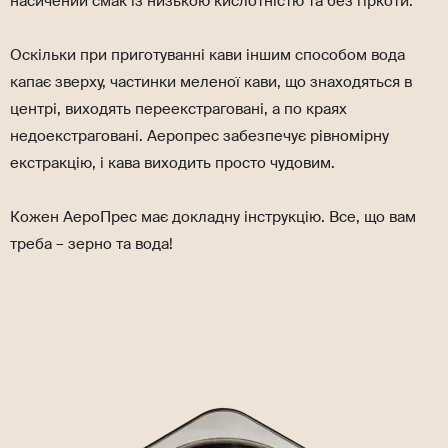
насичений смак із низькою кислотністю та без гіркоти.
Оскільки при приготуванні кави іншим способом вода
капає зверху, частинки меленої кави, що знаходяться в
центрі, виходять переекстраговані, а по краях
недоекстраговані. Аеропрес забезпечує рівномірну
екстракцію, і кава виходить просто чудовим.
Кожен АероПрес має докладну інструкцію. Все, що вам
треба – зерно та вода!