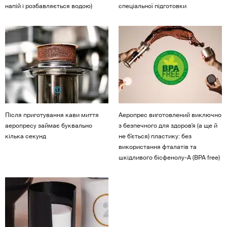
напій і розбавляється водою)
спеціальної підготовки
Після приготування кави миття
Аеропрес виготовлений виключно
аеропресу займає буквально
з безпечного для здоров'я (а ще й
кілька секунд
не б'ється) пластику: без
використання фталатів та
шкідливого бісфенолу-А (BPA free)