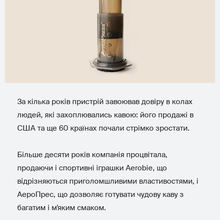
За кілька років пристрій завоював довіру в колах
людей, які захоплювались кавою: його продажі в
США та ще 60 країнах почали стрімко зростати.
Більше десяти років компанія процвітала,
продаючи і спортивні іграшки Aerobie, що
відрізняються приголомшливими властивостями, і
АероПрес, що дозволяє готувати чудову каву з
багатим і м'яким смаком.