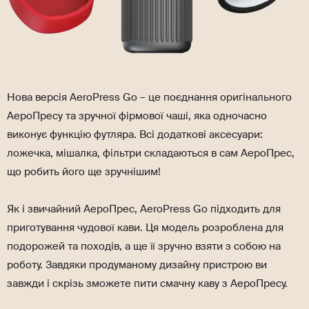
Нова версія AeroPress Go – це поєднання оригінального
АероПресу та зручної фірмової чаші, яка одночасно
виконує функцію футляра. Всі додаткові аксесуари:
ложечка, мішалка, фільтри складаються в сам АероПрес,
що робить його ще зручнішим!
Як і звичайний АероПрес, AeroPress Go підходить для
приготування чудової кави. Ця модель розроблена для
подорожей та походів, а ще її зручно взяти з собою на
роботу. Завдяки продуманому дизайну пристрою ви
завжди і скрізь зможете пити смачну каву з АероПресу.