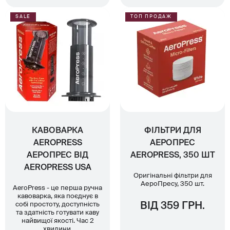
SALE
ТОП ПРОДАЖ
КАВОВАРКА
ФІЛЬТРИ ДЛЯ
AEROPRESS
АЕРОПРЕС
АЕРОПРЕС ВІД
AEROPRESS, 350 ШТ
AEROPRESS USA
Оригінальні фільтри для
АероПресу, 350 шт.
AeroPress - це перша ручна
кавоварка, яка поєднує в
собі простоту, доступність
ВІД 359 ГРН.
та здатність готувати каву
найвищої якості. Час 2
хвилини.