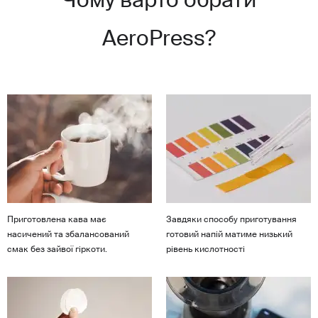
Чому варто обрати
AeroPress?
Приготовлена кава має
Завдяки способу приготування
насичений та збалансований
готовий напій матиме низький
смак без зайвої гіркоти.
рівень кислотності