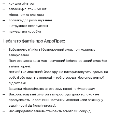
кришка фільтра
запасні фільтри – 50 шт
мірна ложка для кави
лопатка для розмішування
інструкція з експлуатації
пакувальна коробка
Небагато фактів про АероПрес:
Забезпечує м'якість і безперечний смак при кожному
заварюванні.
Приготовлена кава має насичений і збалансований смак без
зайвої горечі.
Легкий і компактний: його зручно використовувати вдома, на
роботі або навіть в природі — тобто всюди і без спеціальної
підготовки.
Завдяки мікрофільтру, в готовому напої не буде осаду.
Використовувані фільтри з мікроструктурою волокон не
пропускають нерозчинні частинки меленої кави в чашку (у
відмінності від french-pressa).
Час «продавлювання» становить всього 30 секунд.