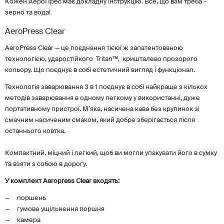
Кожен АероПрес має докладну інструкцію. Все, що вам треба –
зерно та вода!
AeroPress Clear
AeroPress Clear — це поєднання тієюї ж запатентованою
технологією, ударостійкого Tritan™, кришталево прозорого
кольору. Що поєднує в собі естетичний вигляд і функціонал.
Технологія заварювання 3 в 1 поєднує в собі найкраще з кількох
методів заварювання в одному легкому у використанні, дуже
портативному пристрої. М’яка, насичена кава без крупинок зі
смачним насиченим смаком, який добре зберігається після
останнього ковтка.
Компактний, міцний і легкий, щоб ви могли упакувати його в сумку
та взяти з собою в дорогу.
У комплект Aeropress Clear входять:
поршень
гумове ущільнення поршня
камера