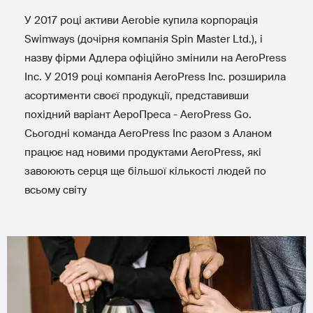
У 2017 році активи Aerobie купила корпорація
Swimways (дочірня компанія Spin Master Ltd.), і
назву фірми Адлера офіційно змінили на AeroPress
Inc. У 2019 році компанія AeroPress Inc. розширила
асортименти своєї продукції, представивши
похідний варіант АероПреса - AeroPress Go.
Сьогодні команда AeroPress Inc разом з Аланом
працює над новими продуктами AeroPress, які
завоюють серця ще більшої кількості людей по
всьому світу