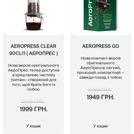
AEROPRESS CLEAR
AEROPRESS GO
90CL11 ( АЕРОПРЕС )
Нова компакт-версія
оригінального
Нова версія оригінального
АероПресса: легкий,
АероПрес: тепер доступна
прозорий, компактний —
в кришталево чистому
завжди поряд з тобою
тритані— створений для
того, щоб брати його із
собою
2099 ГРН.
1949 ГРН.
2349 ГРН.
1999 ГРН.
У кошик
У кошик