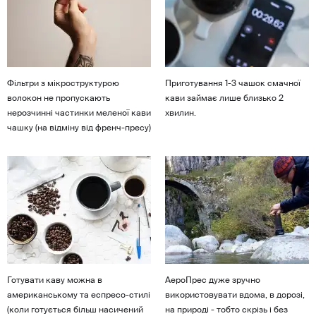
Фільтри з мікроструктурою
Приготування 1-3 чашок смачної
волокон не пропускають
кави займає лише близько 2
нерозчинні частинки меленої кави
хвилин.
чашку (на відміну від френч-пресу)
Готувати каву можна в
АероПрес дуже зручно
американському та еспресо-стилі
використовувати вдома, в дорозі,
(коли готується більш насичений
на природі - тобто скрізь і без