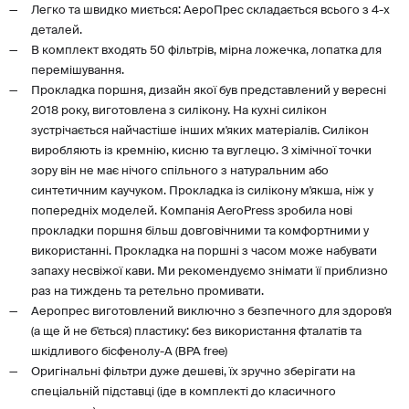
Легко та швидко миється: АероПрес складається всього з 4-х
деталей.
В комплект входять 50 фільтрів, мірна ложечка, лопатка для
перемішування.
Прокладка поршня, дизайн якої був представлений у вересні
2018 року, виготовлена з силікону. На кухні силікон
зустрічається найчастіше інших м'яких матеріалів. Силікон
виробляють із кремнію, кисню та вуглецю. З хімічної точки
зору він не має нічого спільного з натуральним або
синтетичним каучуком. Прокладка із силікону м'якша, ніж у
попередніх моделей. Компанія AeroPress зробила нові
прокладки поршня більш довговічними та комфортними у
використанні. Прокладка на поршні з часом може набувати
запаху несвіжої кави. Ми рекомендуємо знімати її приблизно
раз на тиждень та ретельно промивати.
Аеропрес виготовлений виключно з безпечного для здоров'я
(а ще й не б'ється) пластику: без використання фталатів та
шкідливого бісфенолу-А (BPA free)
Оригінальні фільтри дуже дешеві, їх зручно зберігати на
спеціальній підставці (іде в комплекті до класичного