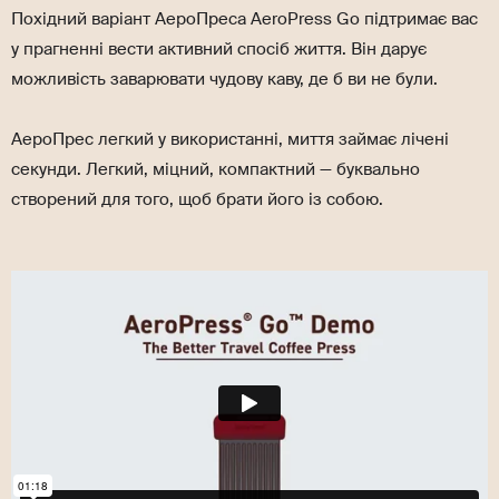
Похідний варіант АероПреса AeroPress Go підтримає вас
у прагненні вести активний спосіб життя. Він дарує
можливість заварювати чудову каву, де б ви не були.
АероПрес легкий у використанні, миття займає лічені
секунди. Легкий, міцний, компактний — буквально
створений для того, щоб брати його із собою.