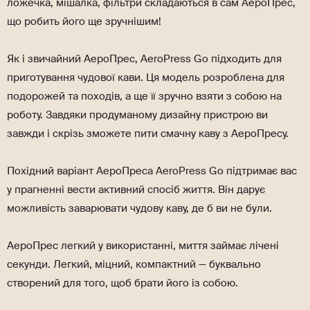
ложечка, мішалка, фільтри складаються в сам АероПрес,
що робить його ще зручнішим!
Як і звичайний АероПрес, AeroPress Go підходить для
приготування чудової кави. Ця модель розроблена для
подорожей та походів, а ще її зручно взяти з собою на
роботу. Завдяки продуманому дизайну пристрою ви
завжди і скрізь зможете пити смачну каву з АероПресу.
Похідний варіант АероПреса AeroPress Go підтримає вас
у прагненні вести активний спосіб життя. Він дарує
можливість заварювати чудову каву, де б ви не були.
АероПрес легкий у використанні, миття займає лічені
секунди. Легкий, міцний, компактний — буквально
створений для того, щоб брати його із собою.