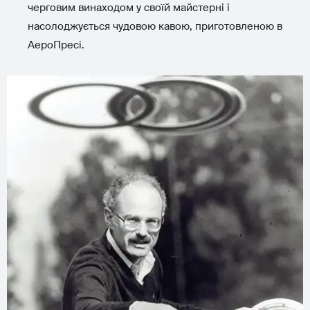
черговим винаходом у своїй майстерні і
насолоджується чудовою кавою, приготовленою в
АероПресі.