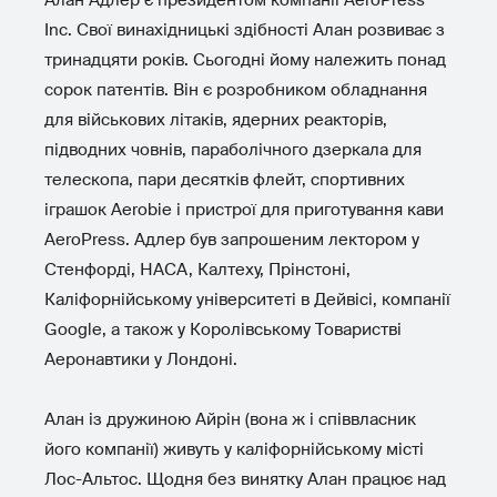
Алан Адлер є президентом компанії AeroPress
Inc. Свої винахідницькі здібності Алан розвиває з
тринадцяти років. Сьогодні йому належить понад
сорок патентів. Він є розробником обладнання
для військових літаків, ядерних реакторів,
підводних човнів, параболічного дзеркала для
телескопа, пари десятків флейт, спортивних
іграшок Aerobie і пристрої для приготування кави
AeroPress. Адлер був запрошеним лектором у
Стенфорді, НАСА, Калтеху, Прінстоні,
Каліфорнійському університеті в Дейвісі, компанії
Google, а також у Королівському Товаристві
Аеронавтики у Лондоні.
Алан із дружиною Айрін (вона ж і співвласник
його компанії) живуть у каліфорнійському місті
Лос-Альтос. Щодня без винятку Алан працює над