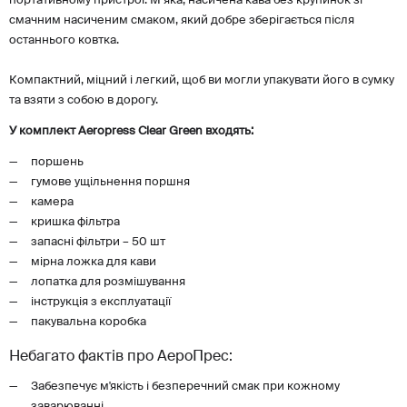
портативному пристрої. М’яка, насичена кава без крупинок зі
смачним насиченим смаком, який добре зберігається після
останнього ковтка.
Компактний, міцний і легкий, щоб ви могли упакувати його в сумку
та взяти з собою в дорогу.
У комплект Aeropress Clear Green входять:
поршень
гумове ущільнення поршня
камера
кришка фільтра
запасні фільтри – 50 шт
мірна ложка для кави
лопатка для розмішування
інструкція з експлуатації
пакувальна коробка
Небагато фактів про АероПрес:
Забезпечує м'якість і безперечний смак при кожному
заварюванні.