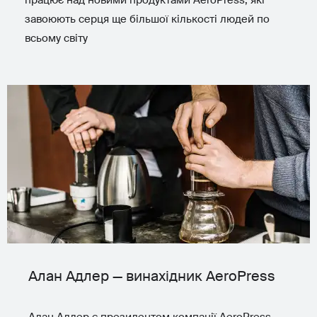
працює над новими продуктами AeroPress, які
завоюють серця ще більшої кількості людей по
всьому світу
Алан Адлер — винахідник AeroPress