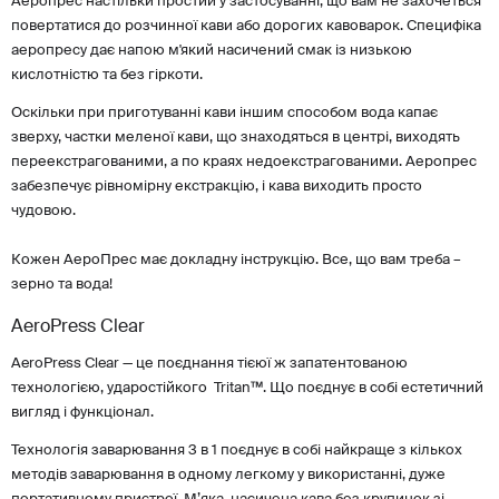
Аеропрес настільки простий у застосуванні, що вам не захочеться
повертатися до розчинної кави або дорогих кавоварок. Специфіка
аеропресу дає напою м'який насичений смак із низькою
кислотністю та без гіркоти.
Оскільки при приготуванні кави іншим способом вода капає
зверху, частки меленої кави, що знаходяться в центрі, виходять
переекстрагованими, а по краях недоекстрагованими. Аеропрес
забезпечує рівномірну екстракцію, і кава виходить просто
чудовою.
Кожен АероПрес має докладну інструкцію. Все, що вам треба –
зерно та вода!
AeroPress Clear
AeroPress Clear — це поєднання тієюї ж запатентованою
технологією, ударостійкого Tritan™. Що поєднує в собі естетичний
вигляд і функціонал.
Технологія заварювання 3 в 1 поєднує в собі найкраще з кількох
методів заварювання в одному легкому у використанні, дуже