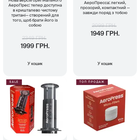
Нова версія оригінального
АероПресса: легкий,
АероПрес: тепер доступна
прозорий, компактний —
в кришталево чистому
завжди поряд з тобою
тритані— створений для
того, щоб брати його із
собою
2099 ГРН.
1949 ГРН.
2349 ГРН.
1999 ГРН.
У кошик
У кошик
SALE
ТОП ПРОДАЖ