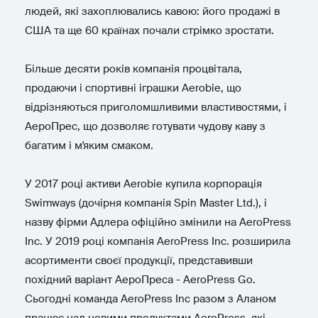
людей, які захоплювались кавою: його продажі в
США та ще 60 країнах почали стрімко зростати.
Більше десяти років компанія процвітала,
продаючи і спортивні іграшки Aerobie, що
відрізняються приголомшливими властивостями, і
АероПрес, що дозволяє готувати чудову каву з
багатим і м'яким смаком.
У 2017 році активи Aerobie купила корпорація
Swimways (дочірня компанія Spin Master Ltd.), і
назву фірми Адлера офіційно змінили на AeroPress
Inc. У 2019 році компанія AeroPress Inc. розширила
асортименти своєї продукції, представивши
похідний варіант АероПреса - AeroPress Go.
Сьогодні команда AeroPress Inc разом з Аланом