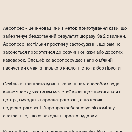
Аеропрес - це інноваційний метод приготування кави, що
забезпечує бездоганний результат щоразу. За 2 хвилини.
Аеропрес настільки простий у застосуванні, що вам не
захочеться повертатися до розчинної кави або дорогих
кавоварок. Специфіка аеропресу дає напою м'який
насичений смак із низькою кислотністю та без гіркоти.
Оскільки при приготуванні кави іншим способом вода
капає зверху, частинки меленої кави, що знаходяться в
центрі, виходять переекстраговані, а по краях
недоекстраговані. Аеропрес забезпечує рівномірну
екстракцію, і кава виходить просто чудовим.
Кожен АероПрес має докладну інструкцію. Все, що вам