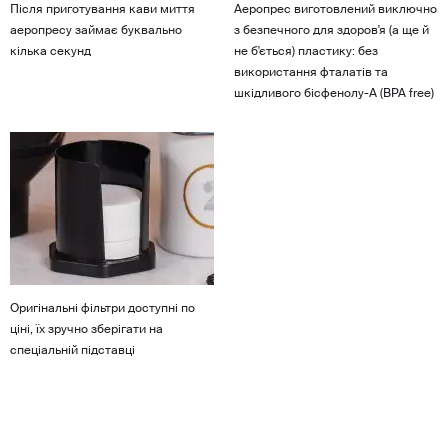
Після приготування кави миття
Аеропрес виготовлений виключно
аеропресу займає буквально
з безпечного для здоров'я (а ще й
кілька секунд
не б'ється) пластику: без
використання фталатів та
шкідливого бісфенолу-А (BPA free)
Оригінальні фільтри доступні по
ціні, їх зручно зберігати на
спеціальній підставці