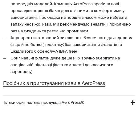
попередніх моделей. Компанія AeroPress зробила нові
прокладки поршня більш довговічними та комфортними у
використанні. Прокладка на поршні з часом може набувати
запаху несвіжої кави. Ми рекомендуємо знімати її приблизно
раз на тиждень та ретельно промивати.
Аеропрес виготовлений виключно з безпечного для здоров'я
(а ще й не б'ється) пластику: без використання фталатів та
шкідливого бісфенолу-А (BPA free)
Оригінальні фільтри дуже дешеві, їх зручно зберігати на
спеціальній підставці (іде в комплекті до класичного
аеропресу)
Посібник з приготування кави в AeroPress
Тільки оригінальна продукція AeroPress®