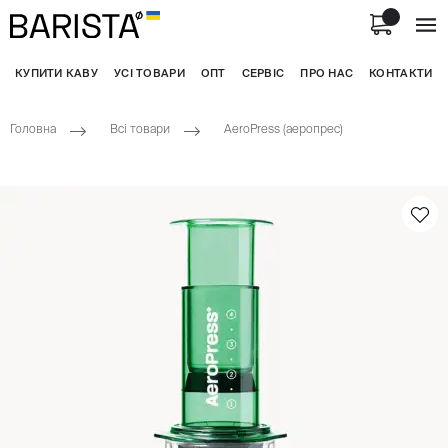
КУПИТИ КАВУ
УСІ ТОВАРИ
ОПТ
СЕРВІС
ПРО НАС
КОНТАКТИ
Головна
Всі товари
AeroPress (аеропрес)