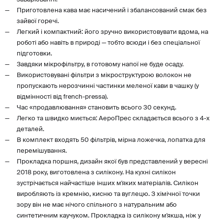
Приготовлена кава має насичений і збалансований смак без
зайвої горечі.
Легкий і компактний: його зручно використовувати вдома, на
роботі або навіть в природі — тобто всюди і без спеціальної
підготовки.
Завдяки мікрофільтру, в готовому напої не буде осаду.
Використовувані фільтри з мікроструктурою волокон не
пропускають нерозчинні частинки меленої кави в чашку (у
відмінності від french-pressa).
Час «продавлювання» становить всього 30 секунд.
Легко та швидко миється: АероПрес складається всього з 4-х
деталей.
В комплект входять 50 фільтрів, мірна ложечка, лопатка для
перемішування.
Прокладка поршня, дизайн якої був представлений у вересні
2018 року, виготовлена з силікону. На кухні силікон
зустрічається найчастіше інших м'яких матеріалів. Силікон
виробляють із кремнію, кисню та вуглецю. З хімічної точки
зору він не має нічого спільного з натуральним або
синтетичним каучуком. Прокладка із силікону м'якша, ніж у