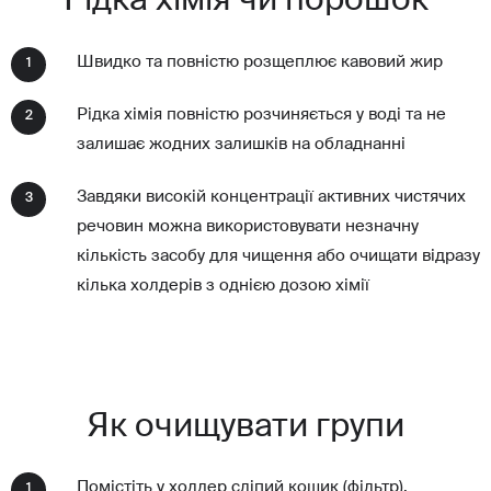
Рідка хімія чи порошок
Швидко та повністю розщеплює кавовий жир
1
Рідка хімія повністю розчиняється у воді та не
2
залишає жодних залишків на обладнанні
Завдяки високій концентрації активних чистячих
3
речовин можна використовувати незначну
кількість засобу для чищення або очищати відразу
кілька холдерів з однією дозою хімії
Як очищувати групи
Помістіть у холдер сліпий кошик (фільтр).
1