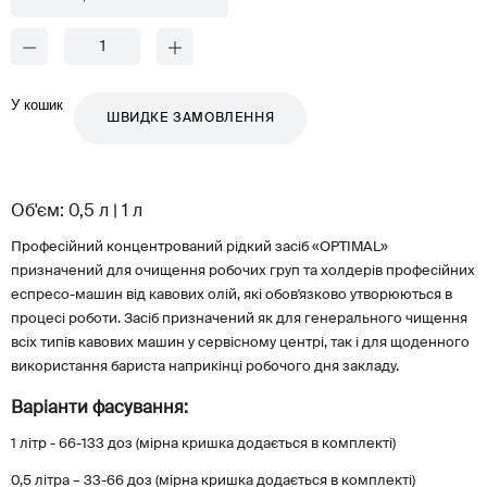
У кошик
ШВИДКЕ ЗАМОВЛЕННЯ
Об'єм: 0,5 л | 1 л
Професійний концентрований рідкий засіб «OPTIMAL»
призначений для очищення робочих груп та холдерів професійних
еспресо-машин від кавових олій, які обов'язково утворюються в
процесі роботи. Засіб призначений як для генерального чищення
всіх типів кавових машин у сервісному центрі, так і для щоденного
використання бариста наприкінці робочого дня закладу.
Варіанти фасування:
1 літр - 66-133 доз (мірна кришка додається в комплекті)
0,5 літра – 33-66 доз (мірна кришка додається в комплекті)