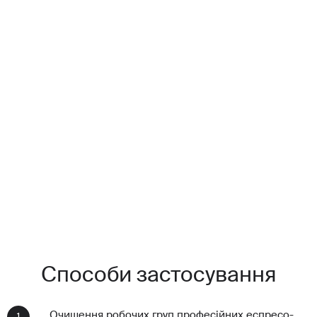
Объем: 0,5 л
Профессиональное концентрированное жидкое средство
«OPTIMAL»
предназначено для очистки рабочих групп и холдеров
профессиональных эспрессо-машин от кофейных масел,
обязательно образующихся в процессе работы.
Средство предназначено как для генеральной чистки всех типов
кофемашин в сервисном центре, так и для ежедневного
использования бариста в конце рабочего дня заведения.
Варианты фасовки:
1 литр — 66-133 доз (мерная крышка прилагается в комплекте)
0,5 литра — 33-66 доз (мерная крышка прилагается в комплекте)
Способи застосування
Очищення робочих груп професійних еспресо-
1