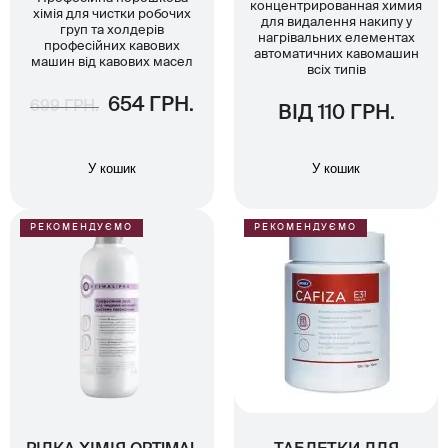
концентрированная химия
хімія для чистки робочих
для видалення накипу у
груп та холдерів
нагрівальних елементах
професійних кавових
автоматичних кавомашин
машин від кавових масел
всіх типів
654 ГРН.
699 ГРН.
ВІД 110 ГРН.
У кошик
У кошик
РЕКОМЕНДУЄМО
РЕКОМЕНДУЄМО