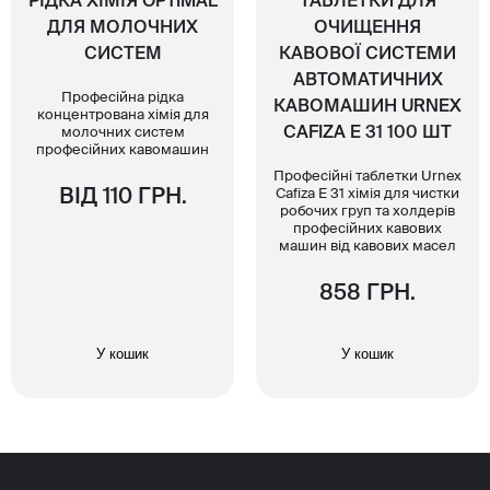
РІДКА ХІМІЯ OPTIMAL
ТАБЛЕТКИ ДЛЯ
ДЛЯ МОЛОЧНИХ
ОЧИЩЕННЯ
СИСТЕМ
КАВОВОЇ СИСТЕМИ
АВТОМАТИЧНИХ
Професійна рідка
КАВОМАШИН URNEX
концентрована хімія для
CAFIZA E 31 100 ШТ
молочних систем
професійних кавомашин
Професійні таблетки Urnex
ВІД 110 ГРН.
Cafiza E 31 хімія для чистки
робочих груп та холдерів
професійних кавових
машин від кавових масел
858 ГРН.
У кошик
У кошик