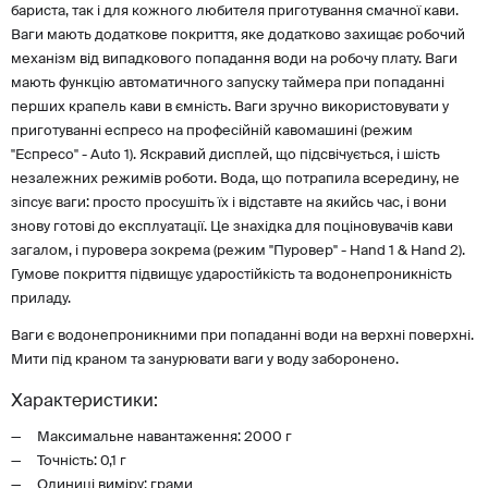
бариста, так і для кожного любителя приготування смачної кави.
Ваги мають додаткове покриття, яке додатково захищає робочий
механізм від випадкового попадання води на робочу плату. Ваги
мають функцію автоматичного запуску таймера при попаданні
перших крапель кави в ємність. Ваги зручно використовувати у
приготуванні еспресо на професійній кавомашині (режим
"Еспресо" - Auto 1). Яскравий дисплей, що підсвічується, і шість
незалежних режимів роботи. Вода, що потрапила всередину, не
зіпсує ваги: ​​просто просушіть їх і відставте на якийсь час, і вони
знову готові до експлуатації. Це знахідка для поціновувачів кави
загалом, і пуровера зокрема (режим "Пуровер" - Hand 1 & Hand 2).
Гумове покриття підвищує ударостійкість та водонепроникність
приладу.
Ваги є водонепроникними при попаданні води на верхні поверхні.
Мити під краном та занурювати ваги у воду заборонено.
Характеристики:
Максимальне навантаження: 2000 г
Точність: 0,1 г
Одиниці виміру: грами