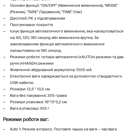
Основні функції: "ON/OFF" (Увімкнення вимкнення), "MODE"
(Режим), "TARE" (Тарування), "TIME" (Час)
Дисплей: РК з підсвічуванням
Прогумоване покриття
Існує функція автоматичного вимкнення, яка налаштовується
на: 60, 120, 180 секунд або вимкнення вручну. За
замовчуванням функція автоматичного вимкнення
налаштована на 180 секунд.
Режими роботи: чотири автоматичні («AUTO») режими та два
ручні («HAND») режими
Живлення: вбудований акумулятор 1000 мА
Електронні ваги заряджаються за допомогою стандартного
USB-кабелю.
Розміри: 12,5 * 10,5 см
Вага без пакування: 305 грама
Розміри упаковки: 16*13*3,2 см
Вага в упаковці: 355 г
Режими роботи ваг:
Auto 1: Режим еспресо. Поставте чашку на ваги – час/вага