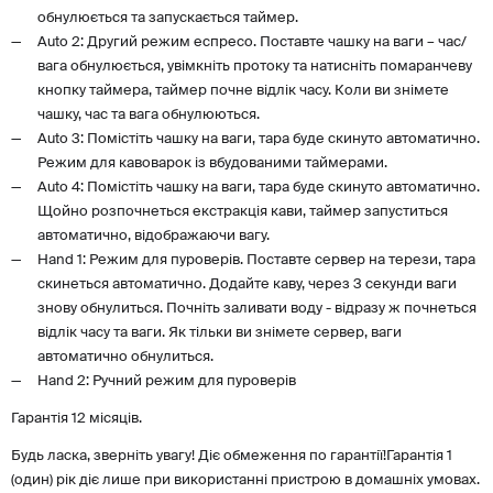
обнулюється та запускається таймер.
Auto 2: Другий режим еспресо. Поставте чашку на ваги – час/
вага обнулюється, увімкніть протоку та натисніть помаранчеву
кнопку таймера, таймер почне відлік часу. Коли ви знімете
чашку, час та вага обнулюються.
Auto 3: Помістіть чашку на ваги, тара буде скинуто автоматично.
Режим для кавоварок із вбудованими таймерами.
Auto 4: Помістіть чашку на ваги, тара буде скинуто автоматично.
Щойно розпочнеться екстракція кави, таймер запуститься
автоматично, відображаючи вагу.
Hand 1: Режим для пуроверів. Поставте сервер на терези, тара
скинеться автоматично. Додайте каву, через 3 секунди ваги
знову обнулиться. Почніть заливати воду - відразу ж почнеться
відлік часу та ваги. Як тільки ви знімете сервер, ваги
автоматично обнулиться.
Hand 2: Ручний режим для пуроверів
Гарантія 12 місяців.
Будь ласка, зверніть увагу! Діє обмеження по гарантії!Гарантія 1
(один) рік діє лише при використанні пристрою в домашніх умовах.