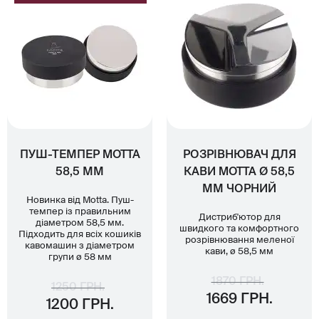
ПУШ-ТЕМПЕР MOTTA
РОЗРІВНЮВАЧ ДЛЯ
58,5 ММ
КАВИ MOTTA Ø 58,5
ММ ЧОРНИЙ
Новинка від Motta. Пуш-
темпер із правильним
Дистриб'ютор для
діаметром 58,5 мм.
швидкого та комфортного
Підходить для всіх кошиків
розрівнювання меленої
кавомашин з діаметром
кави, ø 58,5 мм
групи ø 58 мм
1870 ГРН.
1250 ГРН.
1669 ГРН.
1200 ГРН.