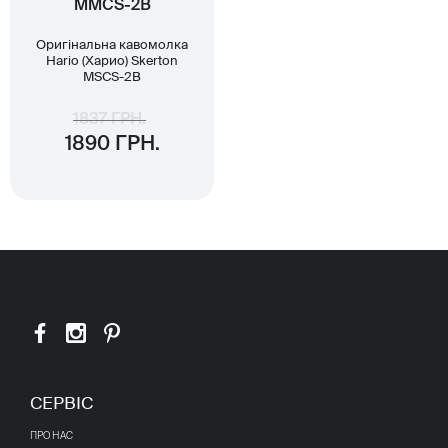
MMCS-2В
Оригінальна кавомолка
Hario (Харио) Skerton
MSCS-2B
1837 ГРН.
1890 ГРН.
СЕРВІС
ПРО НАС