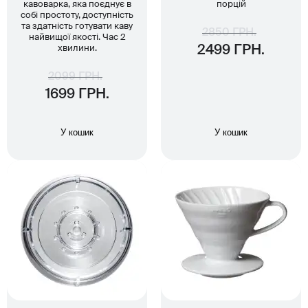
кавоварка, яка поєднує в
порцій
собі простоту, доступність
та здатність готувати каву
2850 ГРН.
найвищої якості. Час 2
хвилини.
2499 ГРН.
2099 ГРН.
1699 ГРН.
У кошик
У кошик