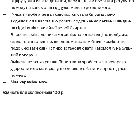
відкручувати багато деталей, досить тільки обертати регулятор
помелу на кавомолці від дуже малого до великого.
Ручка, яка обертає вал кавомолки стала більш щільно
з'єднаються з валом, що робить подрібнення легше і швидше
на відміну від звичайної версії Скиртон.
Внесено зміни до нижньої силіконової насадці на колбу, яка
стала товщі і стійкіше, що допомагає нам більш комфортно
подрібнювати кави і стійко встановлювати кавомолку на будь-
якій поверхні.
Змінено верхня кришка. Тепер вона зроблена з прозорого
ударостійкого матеріалу, що дозволяє бачити зерна під час
помелу.
Має керамічні ножі
Ємність для скляної чаші 100 р.