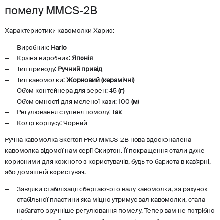
помелу MMCS-2В
Характеристики кавомолки Харио:
Виробник:
Hario
Країна виробник:
Японія
Тип приводу
: Ручний привід
Тип кавомолки:
Жорновий (керамічні)
Об'єм контейнера для зерен: 45
(г)
Об'єм ємності для меленої кави: 100
(м)
Регулювання ступеня помолу:
Так
Колір корпусу: Чорний
Ручна кавомолка Skerton PRO MMCS-2В нова вдосконалена
кавомолка відомої нам серії Скиртон. Її покращення стали дуже
корисними для кожного з користувачів, будь то бариста в кав'ярні,
або домашній користувач.
Завдяки стабілізації обертаючого валу кавомолки, за рахунок
стабільної пластини яка міцно утримує вал кавомолки, стала
набагато зручніше регулювання помелу. Тепер вам не потрібно