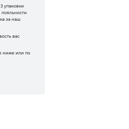
 3 упаковки
я лояльности
ка за наш
вость вас
е ниже или по