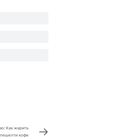
ао: Как жарить
спешелти кофе