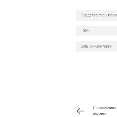
Предсмачиван
блуминг