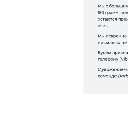
Мы с большим 
150 грамм, по
остаются преж
счет.
Мы искренне б
нисколько не
Будем призна
телефону (Vib
С уважением,
команда Baris