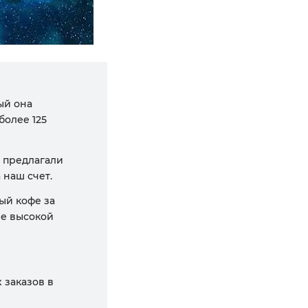
ый она
более 125
ы предлагали
 наш счет.
ый кофе за
ее высокой
 заказов в