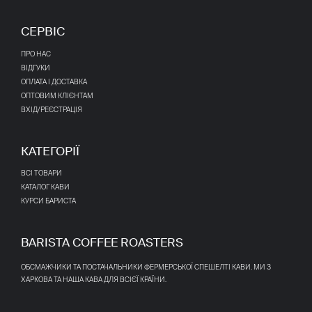
СЕРВІС
ПРО НАС
ВІДГУКИ
ОПЛАТА І ДОСТАВКА
ОПТОВИМ КЛІЄНТАМ
ВХІД/РЕЄСТРАЦІЯ
КАТЕГОРІЇ
ВСІ ТОВАРИ
КАТАЛОГ КАВИ
КУРСИ БАРИСТА
BARISTA COFFEE ROASTERS
ОБСМАЖЧИКИ ТА ПОСТАЧАЛЬНИКИ ФЕРМЕРСЬКОЇ СПЕШЕЛТІ КАВИ. МИ З
ХАРКОВА ТА НАША КАВА ДЛЯ ВСІЄЇ КРАЇНИ.