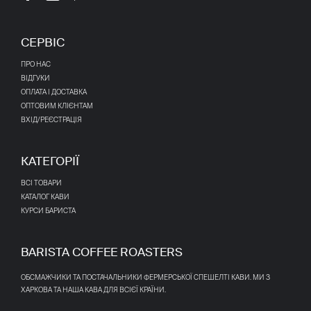
СЕРВІС
ПРО НАС
ВІДГУКИ
ОПЛАТА І ДОСТАВКА
ОПТОВИМ КЛІЄНТАМ
ВХІД/РЕЄСТРАЦІЯ
КАТЕГОРІЇ
ВСІ ТОВАРИ
КАТАЛОГ КАВИ
КУРСИ БАРИСТА
BARISTA COFFEE ROASTERS
ОБСМАЖЧИКИ ТА ПОСТАЧАЛЬНИКИ ФЕРМЕРСЬКОЇ СПЕШЕЛТІ КАВИ. МИ З
ХАРКОВА ТА НАША КАВА ДЛЯ ВСІЄЇ КРАЇНИ.