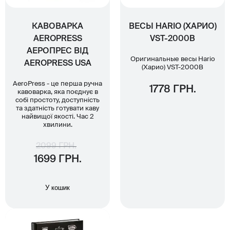
КАВОВАРКА
ВЕСЫ HARIO (ХАРИО)
AEROPRESS
VST-2000B
АЕРОПРЕС ВІД
Оригинальные весы Hario
AEROPRESS USA
(Харио) VST-2000B
AeroPress - це перша ручна
1778 ГРН.
кавоварка, яка поєднує в
собі простоту, доступність
та здатність готувати каву
найвищої якості. Час 2
хвилини.
2099 ГРН.
1699 ГРН.
У кошик