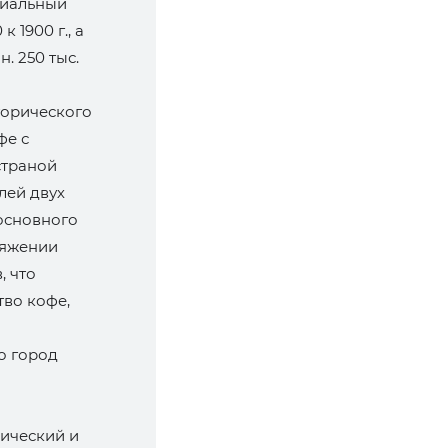
риальный
 1900 г., а
н. 250 тыс.
торического
фе с
страной
лей двух
 основного
тяжении
, что
во кофе,
о город
пический и