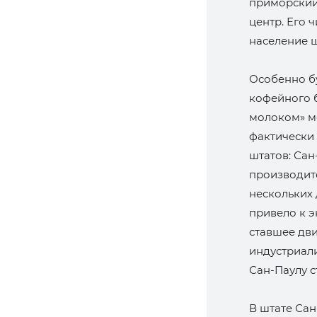
приморский
центр. Его ч
население шт
Особенно бу
кофейного б
молоком» ме
фактически
штатов: Сан
производит
нескольких 
привело к 
ставшее дв
индустриал
Сан-Паулу 
В штате Сан