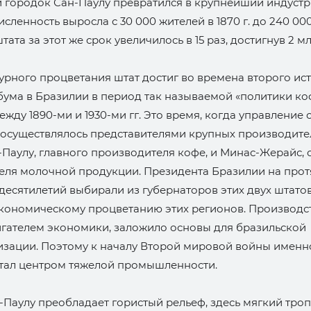
 городок Сан-Паулу превратился в крупнейший индуст
исленность выросла с 30 000 жителей в 1870 г. до 240 000 к
ата за этот же срок увеличилось в 15 раз, достигнув 2 мл
рного процветания штат достиг во времена второго ис
ума в Бразилии в период так называемой «политики ко
жду 1890-ми и 1930-ми гг. Это время, когда управление 
 осуществлялось представителями крупных производите
-Паулу, главного производителя кофе, и Минас-Жерайс,
еля молочной продукции. Президента Бразилии на про
десятилетий выбирали из губернаторов этих двух штатов
экономическому процветанию этих регионов. Производст
игателем экономики, заложило основы для бразильской
изации. Поэтому к началу Второй мировой войны именн
стал центром тяжелой промышленности.
-Паулу преобладает гористый рельеф, здесь мягкий тро