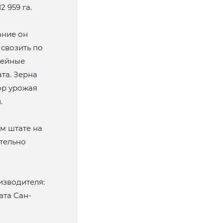
 959 га.
ание он
 свозить по
фейные
та. Зерна
ор урожая
.
ом штате на
тельно
изводителя:
ата Сан-