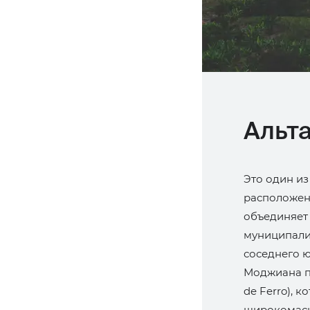
Альт
Это один и
расположен
объединяет 
муниципали
соседнего 
Моджиана пр
de Ferro), 
широкомасш