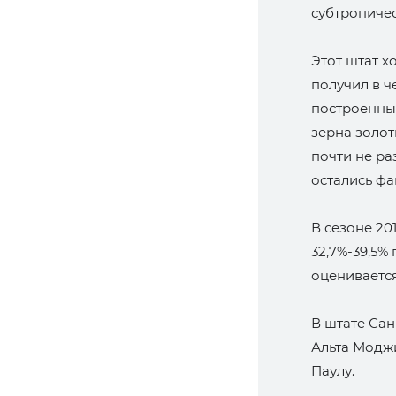
субтропичес
Этот штат х
получил в ч
построенны
зерна золот
почти не ра
остались фа
В сезоне 20
32,7%-39,5
оценивается 
В штате Са
Альта Модж
Паулу.