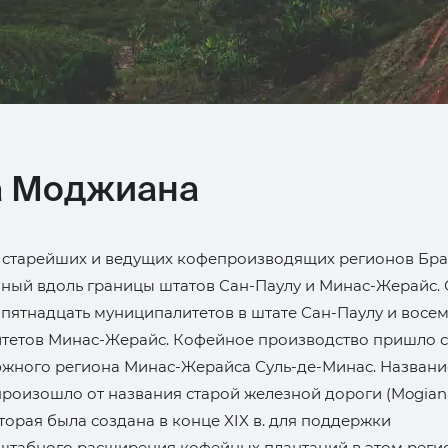
а Моджиана
з старейших и ведущих кофепроизводящих регионов Бра
ный вдоль границы штатов Сан-Паулу и Минас-Жерайс.
пятнадцать муниципалитетов в штате Сан-Паулу и восе
тетов Минас-Жерайс. Кофейное производство пришло с
южного региона Минас-Жерайса Суль-де-Минас. Названи
оизошло от названия старой железной дороги (Mogiana
которая была создана в конце XIX в. для поддержки
табного расширения кофейных плантаций в этом регио