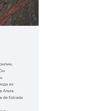
зилии,
 Он
мь
юда из
е Альта
 de Estrada
не.