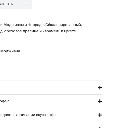
 МОЛОТЬ
ии Моджианы и Черрадо. Сбалансированный,
, ореховое пралине и карамель в букете.
а Моджиана
кофе?
к далее в описании вкуса кофе