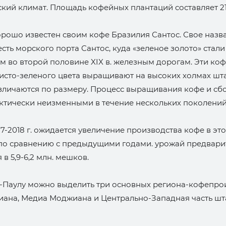
кий климат. Площадь кофейных плантаций составляет 212
орошо известен своим кофе Бразилия Сантос. Свое назв
есть морского порта Сантос, куда «зеленое золото» стали
м во второй половине XIX в. железным дорогам. Эти ко
исто-зеленого цвета выращивают на высоких холмах шта
зличаются по размеру. Процесс выращивания кофе и сб
ктически неизменными в течение нескольких поколений
17-2018 г. ожидается увеличение производства кофе в эт
% по сравнению с предыдущими годами. урожай предвари
в 5,9-6,2 млн. мешков.
н-Паулу можно выделить три основных региона-кофепро
иана, Медиа Моджиана и Центрально-Западная часть шт