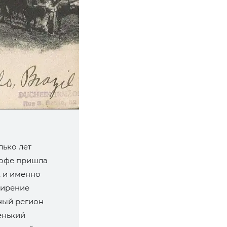
лько лет
кофе пришла
, и именно
ширение
ный регион
енький