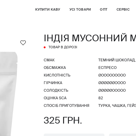
КУПИТИ КАВУ
УСІ ТОВАРИ
ОПТ
СЕРВІС
ІНДІЯ МУСОННИЙ 
ТОВАР В ДОРОЗІ
СМАК
ТЕМНИЙ ШОКОЛАД, 
ОБСМАЖКА
ЕСПРЕСО
КИСЛОТНІСТЬ
ØООООООООО
ГІРЧИНКА
ØØØØØØОООО
СОЛОДКІСТЬ
ØØØØØООООО
ОЦІНКА SCA
82
СПОСІБ ПРИГОТУВАННЯ
ТУРКА, ЧАШКА, ГЕЙ
325 ГРН.