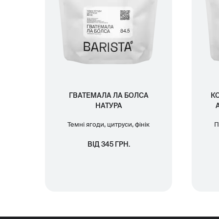
ГВАТЕМАЛА ЛА БОЛСА
КО
НАТУРА
Темні ягоди, цитруси, фінік
П
ВІД 345 ГРН.