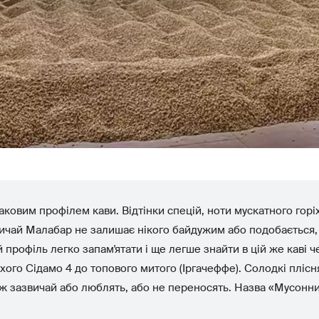
ковим профілем кави. Відтінки спецій, ноти мускатного горіх
вичай Малабар не залишає нікого байдужим або подобається, а
профіль легко запам'ятати і ще легше знайти в цій же каві че
ухого Сідамо 4 до топового митого (Іргачеффе). Солодкі плісня
еж зазвичай або люблять, або не переносять. Назва «Мусонн