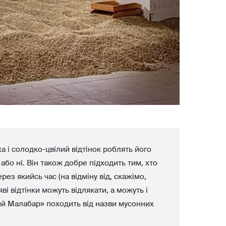
а і солодко-цвілий відтінок роблять його
бо ні. Він також добре підходить тим, хто
рез якийсь час (на відміну від, скажімо,
ві відтінки можуть відлякати, а можуть і
ий Малабар» походить від назви мусонних