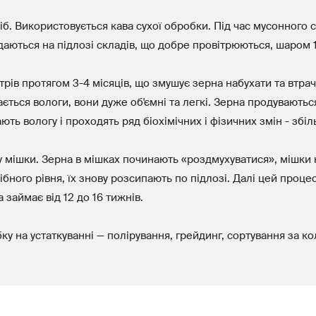
б. Використовується кава сухої обробки. Під час мусонного с
адаються на підлозі складів, що добре провітрюються, шаром 
трів протягом 3-4 місяців, що змушує зерна набухати та втрач
ється вологи, вони дуже об'ємні та легкі. Зерна продувають
ь вологу і проходять ряд біохімічних і фізичних змін - збіл
 мішки. Зерна в мішках починають «роздмухуватися», мішки н
рібного рівня, їх знову розсипають по підлозі. Далі цей проц
 займає від 12 до 16 тижнів.
у на устаткуванні — полірування, грейдинг, сортування за 