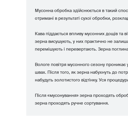
Мусонна обробка здійснюється в такий спосі
отримані в результаті сухої обробки, розкл
Кава піддається впливу мусонних дощів та ві
зерна висушують, у них практично не залиша
перемішують і перевертають. Зерна поглинают
Вологе повітря мусонного сезону проникає у
швах. Після того, як зерна набухнуть до пот
набудуть золотистого відтінку. Уся процедура
Після «мусонування» зерна проходять обробк
зерна проходять ручне сортування.