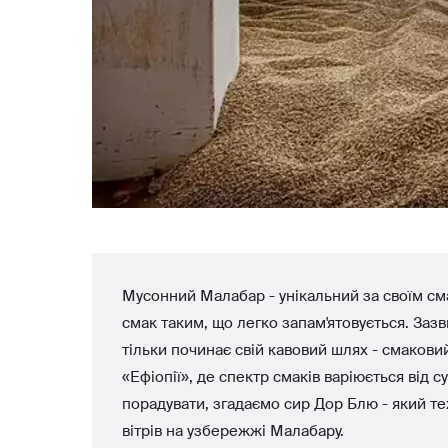
Мусонний Малабар - унікальний за своїм сма
смак таким, що легко запам'ятовується. Заз
тільки починає свій кавовий шлях - смаковий 
«Ефіопії», де спектр смаків варіюється від с
порадувати, згадаємо сир Дор Блю - який т
вітрів на узбережжі Малабару.