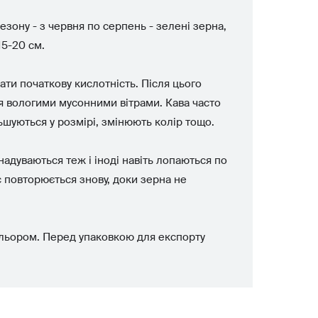
езону - з червня по серпень - зелені зерна,
15-20 см.
ати початкову кислотність. Після цього
ся вологими мусонними вітрами. Кава часто
ьшуються у розмірі, змінюють колір тощо.
адуваються теж і іноді навіть лопаються по
ес повторюється знову, доки зерна не
кольором. Перед упаковкою для експорту