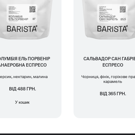
ЛУМБІЯ ЕЛЬ ПОРВЕНІР
САЛЬВАДОР САН ГАБРІ
АНАЕРОБНА ЕСПРЕСО
ЕСПРЕСО
ерсик, нектарин, малина
Чорниця, фінік, горіхове пра
карамель
ВІД 488 ГРН.
ВІД 365 ГРН.
У кошик