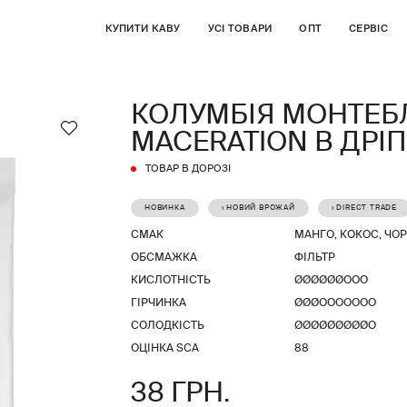
КУПИТИ КАВУ
УСІ ТОВАРИ
ОПТ
СЕРВІС
КОЛУМБІЯ МОНТЕБ
MACERATION В ДРІ
ТОВАР В ДОРОЗІ
НОВИНКА
› НОВИЙ ВРОЖАЙ
› DIRECT TRADE
СМАК
МАНГО, КОКОС, ЧО
ОБСМАЖКА
ФІЛЬТР
КИСЛОТНІСТЬ
ØØØØØØООО
ГІРЧИНКА
ØØØООООООО
СОЛОДКІСТЬ
ØØØØØØØØØО
ОЦІНКА SCA
88
38 ГРН.