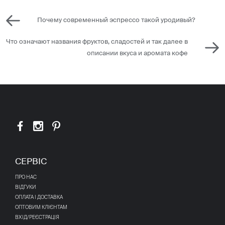
Почему современный эспресcо такой уродивый?
Что означают названия фруктов, сладостей и так далее в
описании вкуса и аромата кофе
СЕРВІС
ПРО НАС
ВІДГУКИ
ОПЛАТА І ДОСТАВКА
ОПТОВИМ КЛІЄНТАМ
ВХІД/РЕЄСТРАЦІЯ