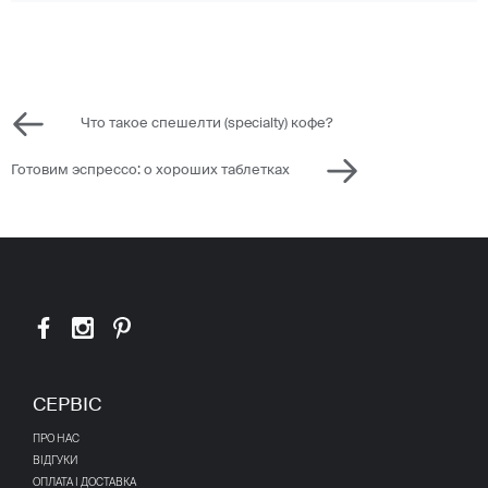
Что такое спешелти (specialty) кофе?
Готовим эспрессо: о хороших таблетках
СЕРВІС
ПРО НАС
ВІДГУКИ
ОПЛАТА І ДОСТАВКА